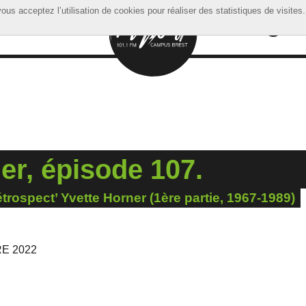
ous acceptez l’utilisation de cookies pour réaliser des statistiques de visites.
ous acceptez l’utilisation de cookies pour réaliser des statistiques de visites.
r, épisode 107.
étrospect’ Yvette Horner (1ère partie, 1967-1989)
E 2022