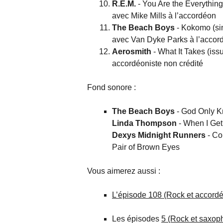
R.E.M.
- You Are the Everything
avec Mike Mills à l’accordéon
The Beach Boys
- Kokomo (si
avec Van Dyke Parks à l’accor
Aerosmith
- What It Takes (iss
accordéoniste non crédité
Fond sonore :
The Beach Boys
- God Only K
Linda Thompson
- When I Get 
Dexys Midnight Runners
- Co
Pair of Brown Eyes
Vous aimerez aussi :
L’épisode 108 (Rock et accord
Les épisodes
5 (Rock et saxo