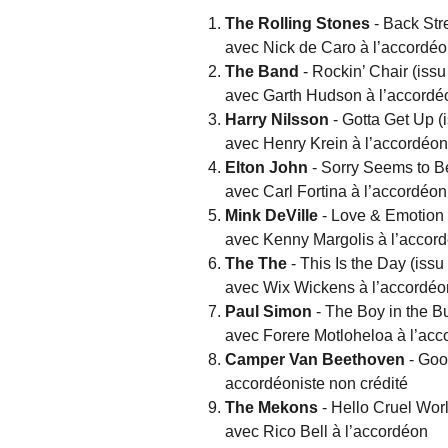
The Rolling Stones
- Back Stre
avec Nick de Caro à l’accordé
The Band
- Rockin’ Chair (iss
avec Garth Hudson à l’accordé
Harry Nilsson
- Gotta Get Up (
avec Henry Krein à l’accordéon
Elton John
- Sorry Seems to B
avec Carl Fortina à l’accordéon
Mink DeVille
- Love & Emotion 
avec Kenny Margolis à l’accor
The The
- This Is the Day (iss
avec Wix Wickens à l’accordéo
Paul Simon
- The Boy in the B
avec Forere Motloheloa à l’ac
Camper Van Beethoven
- Goo
accordéoniste non crédité
The Mekons
- Hello Cruel Worl
avec Rico Bell à l’accordéon