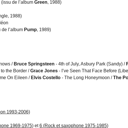
 (issu de l’album
Green
, 1988)
ngle, 1988)
déon
u de l’album
Pump
, 1989)
nows /
Bruce Springsteen
- 4th of July, Asbury Park (Sandy) /
to the Border /
Grace Jones
- I’ve Seen That Face Before (Libe
me On Eileen /
Elvis Costello
- The Long Honeymoon /
The P
éon 1993-2006)
phone 1969-1975)
et
6 (Rock et saxophone 1975-1985)