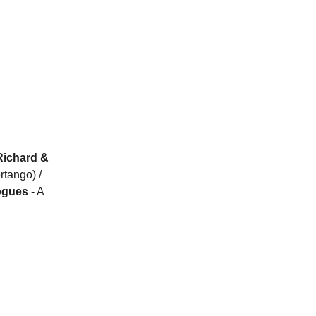
Richard &
rtango) /
ogues
- A