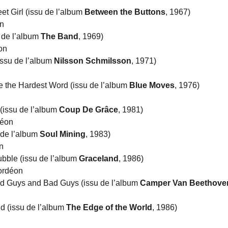
et Girl (issu de l’album
Between the Buttons
, 1967)
on
u de l’album
The Band
, 1969)
on
issu de l’album
Nilsson Schmilsson
, 1971)
e the Hardest Word (issu de l’album
Blue Moves
, 1976)
(issu de l’album
Coup De Grâce
, 1981)
déon
u de l’album
Soul Mining
, 1983)
n
ubble (issu de l’album
Graceland
, 1986)
cordéon
d Guys and Bad Guys (issu de l’album
Camper Van Beethove
d (issu de l’album
The Edge of the World
, 1986)