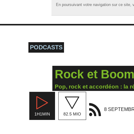
En poursuivant votre navigation sur ce site, v
En poursuivant votre navigation sur ce site, v
☰ MENU
ACCUEIL
A LA UNE
PODCASTS
PODCASTS
GRILLE
Rock et Boome
MUSIQUE
ACTIONS
Pop, rock et accordéon : la r
LA RADIO
8 SEPTEMBR
1H1MIN
82.5 MIO