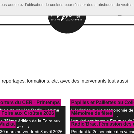
ous acceptez l’utilisation de cookies pour réaliser des statistiques de visites.
ous acceptez l’utilisation de cookies pour réaliser des statistiques de visites.
 reportages, formations, etc. avec des intervenants tout aussi
orters du CER - Printemps
Papilles et Paillettes au Col
lusieurs années Radio U anime
L’émission sur la gastronomie de
 Foire aux Croûtes 2026
Mémoires de fêtes
iers radio (…)
de 5ème du Collège (…)
te 35ème édition de la Foire aux
Impulsé par Antonin Fournier de
 Muzika
Radio’Brac, l’émission des 
 Radio U et (…)
et en partenariat (…)
 30 mars au vendredi 3 avril 2026
Pendant la 2e semaine des vaca