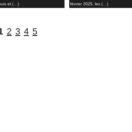
ouis et (…)
février 2025, les (…)
1
2
3
4
5
|
|
|
|
|