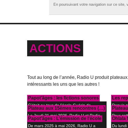
En poursuivant votre navigation sur ce site, v
En poursuivant votre navigation sur ce site, v
☰ MENU
ACCUEIL
A LA UNE
ACTIONS
PODCASTS
GRILLE
MUSIQUE
Tout au long de l’année, Radio U produit plateaux,
ACTIONS
intéressants les uns que les autres !
LA RADIO
Retrouvez-les tous ici !
Papot’âges : les fictions sonores
Les rep
C’était au tour de l’école Guérin de
Depuis p
Plateau aux 15èmes rencontres (…)
Plateau
prendre part au projet (…)
des atel
Le Jeudi 21 mai 2026, Radio U et Radio
Pour cet
Papot’âges : L’émission de l’école
Ohlala
Transisto’ch se sont (…)
Croûtes,
De mars 2025 à mai 2026, Radio U a
Du lundi