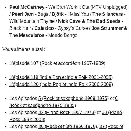
Paul McCartney
- We Can Work It Out (MTV Unplugged)
/
Pearl Jam
- Bugs /
Björk
- I Miss You /
The Silencers
-
Wild Mountain Thyme /
Nick Cave & The Bad Seeds
-
Black Hair /
Calexico
- Gypsy’s Curse /
Joe Strummer &
The Mescaleros
- Mondo Bongo
Vous aimerez aussi :
L’épisode 107 (Rock et accordéon 1967-1989)
L’épisode 119 (Indie Pop et Indie Folk 2001-2005)
L’épisode 120 (Indie Pop et Indie Folk 2006-2009)
Les épisodes
5 (Rock et saxophone 1969-1975)
et
6
(Rock et saxophone 1975-1985)
Les épisodes
32 (Piano Rock 1957-1973)
et
33 (Piano
Rock 1992-2008)
Les épisodes
86 (Rock et flûte 1966-1970)
,
87 (Rock et