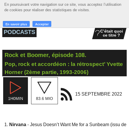
En poursuivant votre navigation sur ce site, vous acceptez l’utilisation
En poursuivant votre navigation sur ce site, vous acceptez l’utilisation
☰ MENU
de cookies pour réaliser des statistiques de visites.
de cookies pour réaliser des statistiques de visites.
ACCUEIL
En savoir plus
En savoir plus
Accepter
Accepter
PODCASTS
C’était quoi
ce titre ?
A LA UNE
PODCASTS
Rock et Boomer, épisode 108.
GRILLE
Pop, rock et accordéon : la rétrospect’ Yvette
MUSIQUE
Horner (2ème partie, 1993-2006)
ACTIONS
15 SEPTEMBRE 2022
LA RADIO
1H0MIN
83.6 MIO
Nirvana
- Jesus Doesn’t Want Me for a Sunbeam (issu de