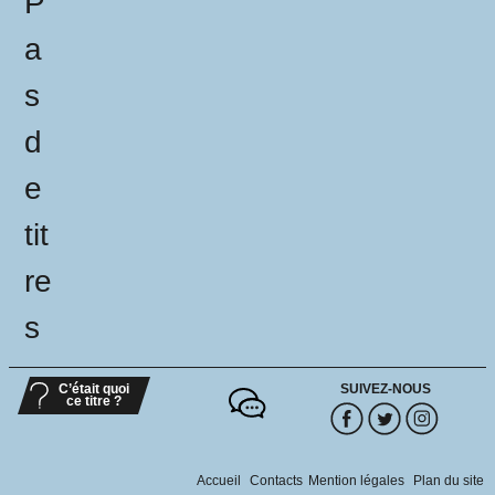
P
a
s
d
e
tit
re
s
C’était quoi
SUIVEZ-NOUS
ce titre ?
Accueil
Contacts
Mention légales
Plan du site