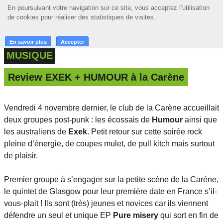
En poursuivant votre navigation sur ce site, vous acceptez l’utilisation
En poursuivant votre navigation sur ce site, vous acceptez l’utilisation
☰ MENU
de cookies pour réaliser des statistiques de visites.
de cookies pour réaliser des statistiques de visites.
ACCUEIL
En savoir plus
En savoir plus
Accepter
Accepter
MUSIQUE
A LA UNE
Review EXEK + HUMOUR à la Carène
PODCASTS
GRILLE
Vendredi 4 novembre dernier, le club de la Carène accueillait
deux groupes post-punk : les écossais de
Humour
ainsi que
MUSIQUE
les australiens de
Exek
. Petit retour sur cette soirée rock
ACTIONS
pleine d’énergie, de coupes mulet, de pull kitch mais surtout
de plaisir.
LA RADIO
Premier groupe à s’engager sur la petite scène de la Carène,
le quintet de Glasgow pour leur première date en France s’il-
vous-plait ! Ils sont (très) jeunes et novices car ils viennent
défendre un seul et unique EP
Pure misery
qui sort en fin de