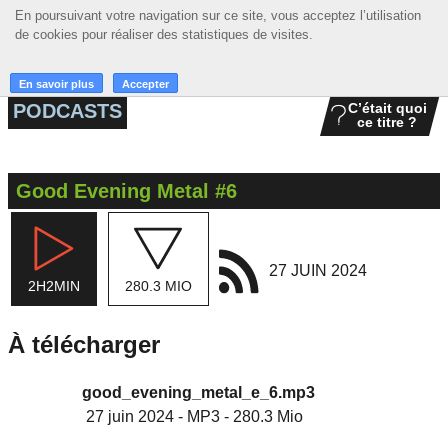
En poursuivant votre navigation sur ce site, vous acceptez l’utilisation
En poursuivant votre navigation sur ce site, vous acceptez l’utilisation
☰ MENU
de cookies pour réaliser des statistiques de visites.
de cookies pour réaliser des statistiques de visites.
ACCUEIL
En savoir plus
En savoir plus
Accepter
Accepter
PODCASTS
C’était quoi
ce titre ?
A LA UNE
PODCASTS
Good Evening Metal #6
GRILLE
MUSIQUE
27 JUIN 2024
2H2MIN
280.3 MIO
ACTIONS
LA RADIO
À télécharger
good_evening_metal_e_6.mp3
27 juin 2024
-
MP3
-
280.3 Mio