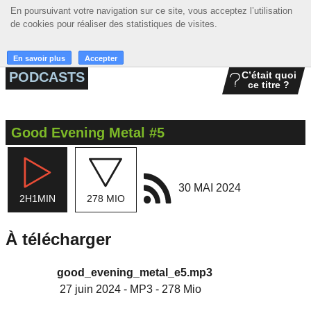
En poursuivant votre navigation sur ce site, vous acceptez l’utilisation
En poursuivant votre navigation sur ce site, vous acceptez l’utilisation
☰ MENU
de cookies pour réaliser des statistiques de visites.
de cookies pour réaliser des statistiques de visites.
ACCUEIL
En savoir plus
En savoir plus
Accepter
Accepter
PODCASTS
C’était quoi
ce titre ?
A LA UNE
PODCASTS
Good Evening Metal #5
GRILLE
MUSIQUE
30 MAI 2024
2H1MIN
278 MIO
ACTIONS
LA RADIO
À télécharger
good_evening_metal_e5.mp3
27 juin 2024
-
MP3
-
278 Mio