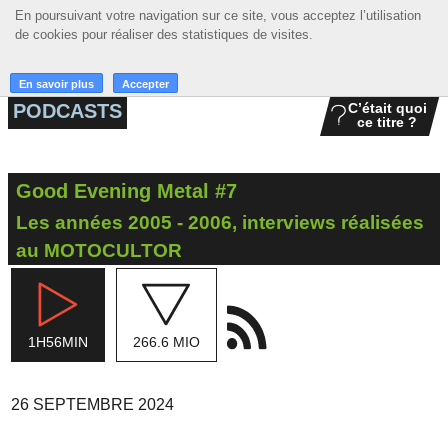
En poursuivant votre navigation sur ce site, vous acceptez l’utilisation
En poursuivant votre navigation sur ce site, vous acceptez l’utilisation
☰ MENU
de cookies pour réaliser des statistiques de visites.
de cookies pour réaliser des statistiques de visites.
ACCUEIL
En savoir plus
En savoir plus
Accepter
Accepter
PODCASTS
C’était quoi
ce titre ?
A LA UNE
PODCASTS
Good Evening Metal #7
GRILLE
Les années 2005 - 2006, interviews réalisées
MUSIQUE
au MOTOCULTOR
ACTIONS
LA RADIO
1H56MIN
266.6 MIO
26 SEPTEMBRE 2024