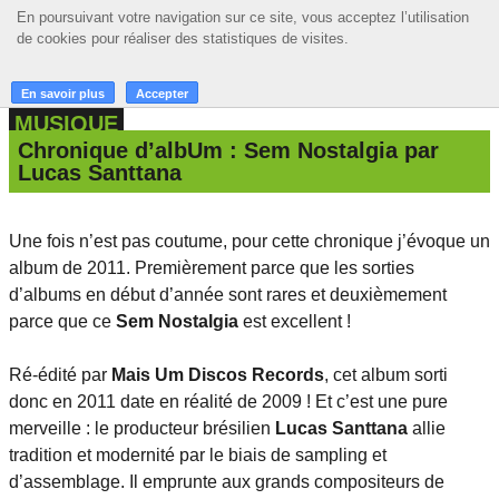
En poursuivant votre navigation sur ce site, vous acceptez l’utilisation
En poursuivant votre navigation sur ce site, vous acceptez l’utilisation
☰ MENU
de cookies pour réaliser des statistiques de visites.
de cookies pour réaliser des statistiques de visites.
ACCUEIL
En savoir plus
En savoir plus
Accepter
Accepter
MUSIQUE
A LA UNE
Chronique d’albUm : Sem Nostalgia par
Lucas Santtana
PODCASTS
GRILLE
Une fois n’est pas coutume, pour cette chronique j’évoque un
album de 2011. Premièrement parce que les sorties
MUSIQUE
d’albums en début d’année sont rares et deuxièmement
ACTIONS
parce que ce
Sem Nostalgia
est excellent !
LA RADIO
Ré-édité par
Mais Um Discos Records
, cet album sorti
donc en 2011 date en réalité de 2009 ! Et c’est une pure
merveille : le producteur brésilien
Lucas Santtana
allie
tradition et modernité par le biais de sampling et
d’assemblage. Il emprunte aux grands compositeurs de