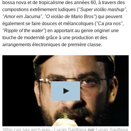
bossa nova et de tropicalisme des années 60, à travers des
compostions extrêmement ludiques (
"Super violão mashup"
,
"Amor em Jacuma"
,
"O violào de Mario Bros"
) qui peuvent
également se faire douces et mélancoliques (
"Ca pra nos"
,
"Ripple of the water"
) en apportant au genre originel une
touche de modernité grâce à une production et des
arrangements électroniques de première classe.
Who can say wich way - Lucas Santtana
par
Lucas Santtana