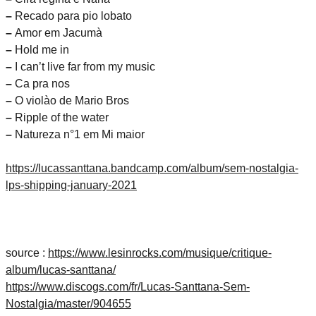
–
Recado para pio lobato
–
Amor em Jacumà
–
Hold me in
–
I can’t live far from my music
–
Ca pra nos
–
O violào de Mario Bros
–
Ripple of the water
–
Natureza n°1 em Mi maior
https://lucassanttana.bandcamp.com/album/sem-nostalgia-
lps-shipping-january-2021
source :
https://www.lesinrocks.com/musique/critique-
album/lucas-santtana/
https://www.discogs.com/fr/Lucas-Santtana-Sem-
Nostalgia/master/904655