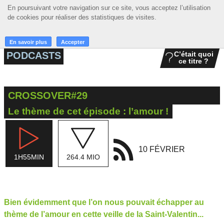
En poursuivant votre navigation sur ce site, vous acceptez l’utilisation
En poursuivant votre navigation sur ce site, vous acceptez l’utilisation
☰ MENU
de cookies pour réaliser des statistiques de visites.
de cookies pour réaliser des statistiques de visites.
ACCUEIL
En savoir plus
En savoir plus
Accepter
Accepter
PODCASTS
C’était quoi
ce titre ?
A LA UNE
PODCASTS
CROSSOVER#29
GRILLE
Le thème de cet épisode : l’amour !
MUSIQUE
ACTIONS
10 FÉVRIER
1H55MIN
264.4 MIO
LA RADIO
Bien évidemment que l’on nous pouvait échapper au
thème de l’amour en cette veille de la Saint-Valentin...