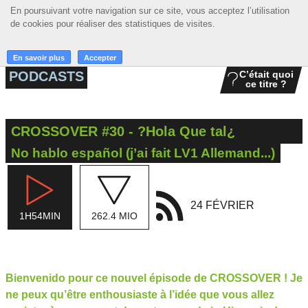
En poursuivant votre navigation sur ce site, vous acceptez l’utilisation
En poursuivant votre navigation sur ce site, vous acceptez l’utilisation
☰ MENU
de cookies pour réaliser des statistiques de visites.
de cookies pour réaliser des statistiques de visites.
ACCUEIL
En savoir plus
En savoir plus
Accepter
Accepter
PODCASTS
C’était quoi
ce titre ?
A LA UNE
PODCASTS
CROSSOVER #30 - ?Hola Que tal¿
GRILLE
No hablo español (j’ai fait LV1 Allemand...)
MUSIQUE
ACTIONS
24 FÉVRIER
1H54MIN
262.4 MIO
LA RADIO
Bienvenido pour ce nouvel épisode de CROSSOVER ! Je
ne peux qu’être enthousiaste à l’idée que vous allez