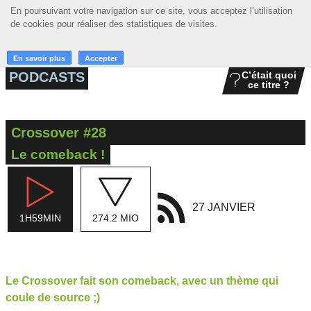
En poursuivant votre navigation sur ce site, vous acceptez l’utilisation
En poursuivant votre navigation sur ce site, vous acceptez l’utilisation
☰ MENU
de cookies pour réaliser des statistiques de visites.
de cookies pour réaliser des statistiques de visites.
ACCUEIL
En savoir plus
En savoir plus
Accepter
Accepter
PODCASTS
C’était quoi
ce titre ?
A LA UNE
PODCASTS
Crossover #28
GRILLE
Le comeback !
MUSIQUE
ACTIONS
27 JANVIER
1H59MIN
274.2 MIO
LA RADIO
Le Crossover fait son comeback, avec un thème qui
coule de source ;)