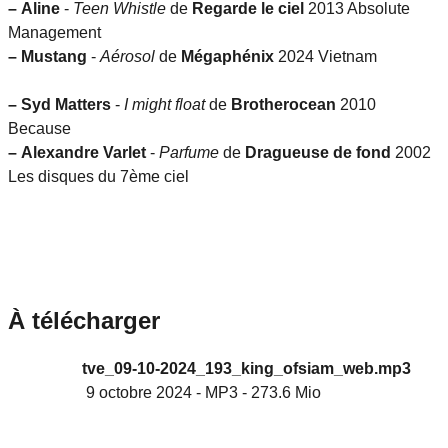
–
Aline
-
Teen Whistle
de
Regarde le ciel
2013 Absolute
Management
–
Mustang
-
Aérosol
de
Mégaphénix
2024 Vietnam
–
Syd Matters
-
I might float
de
Brotherocean
2010
Because
–
Alexandre Varlet
-
Parfume
de
Dragueuse de fond
2002
Les disques du 7ème ciel
À télécharger
tve_09-10-2024_193_king_ofsiam_web.mp3
9 octobre 2024
-
MP3
-
273.6 Mio