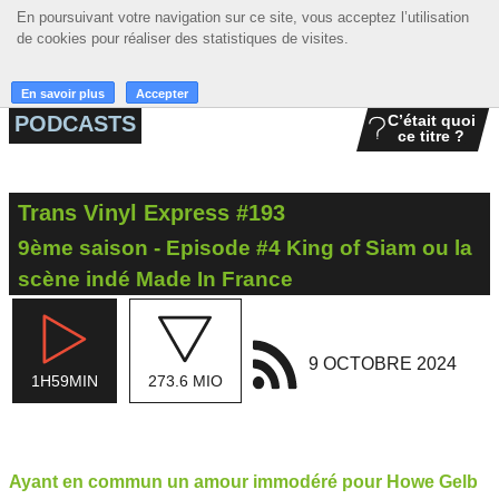
En poursuivant votre navigation sur ce site, vous acceptez l’utilisation
En poursuivant votre navigation sur ce site, vous acceptez l’utilisation
☰ MENU
de cookies pour réaliser des statistiques de visites.
de cookies pour réaliser des statistiques de visites.
ACCUEIL
En savoir plus
En savoir plus
Accepter
Accepter
PODCASTS
C’était quoi
ce titre ?
A LA UNE
PODCASTS
Trans Vinyl Express #193
GRILLE
9ème saison - Episode #4 King of Siam ou la
MUSIQUE
scène indé Made In France
ACTIONS
9 OCTOBRE 2024
LA RADIO
1H59MIN
273.6 MIO
Ayant en commun un amour immodéré pour Howe Gelb