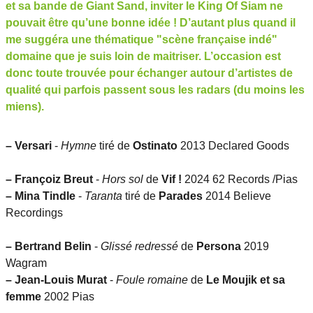
et sa bande de Giant Sand, inviter le King Of Siam ne
pouvait être qu’une bonne idée ! D’autant plus quand il
me suggéra une thématique "scène française indé"
domaine que je suis loin de maitriser. L’occasion est
donc toute trouvée pour échanger autour d’artistes de
qualité qui parfois passent sous les radars (du moins les
miens).
–
Versari
-
Hymne
tiré de
Ostinato
2013 Declared Goods
–
Françoiz Breut
-
Hors sol
de
Vif !
2024 62 Records /Pias
–
Mina Tindle
-
Taranta
tiré de
Parades
2014 Believe
Recordings
–
Bertrand Belin
-
Glissé redressé
de
Persona
2019
Wagram
–
Jean-Louis Murat
-
Foule romaine
de
Le Moujik et sa
femme
2002 Pias