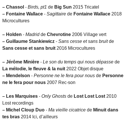
–
Chassol
-
Birds, pt1
de
Big Sun
2015 Tricatel
–
Fontaine Wallace
-
Sagittaire
de
Fontaine Wallace
2018
Microcultures
–
Holden
-
Madrid
de
Chevrotine
2006 Village vert
–
Guillaume Stankiewicz
-
Sans cesse et sans bruit
de
Sans cesse et sans bruit
2016 Microcultures
–
Jérôme Minière
-
Le son du temps qui nous dépasse
de
La mélodie, le fleuve & la nuit
2022 Objet disque
–
Mendelson
-
Personne ne le fera pour nous
de
Personne
ne le fera pour nous
2007 Rec-son
–
Les Marquises
-
Only Ghosts
de
Lost Lost Lost
2010
Lost recordings
–
Michel Cloup Duo
-
Ma vieille cicatrice
de
Minuit dans
tes bras
2014 Ici, d’ailleurs