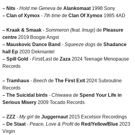
–
Nits
-
Hold me Geneva
de
Alankomaat
1998 Sony
–
Clan of Xymox
-
7th time
de
Clan Of Xymox
1985 4AD
–
Kraak & Smaak
-
Sommeron (feat. Imugi)
de
Pleasure
centre
2019 Boogie Angst
–
Mauskovic Dance Band
-
Squeeze dogs
de
Shadance
hall Ep
2020 Dekmantel
–
Spill Gold
-
First/Last
de
Zaza
2024 Teenage Menopause
Records
–
Tramhaus
-
Beech
de
The First Exit
2024 Subroutine
Records
–
The Suicidal birds
-
Chiwawa
de
Spend Your Life in
Serious Misery
2009 Tocado Records
–
ZZZ
-
My girl
de
Juggernaut
2015 Excelsior Recordings
–
De Staat
-
Peace, Love & Profit
de
Red/Yellow/Blue
2023
Virgin