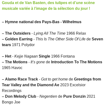
Gouda et de Van Basten, des tulipes et d’une scène
musicale variée à l’image de la sélection du jour !
–
Hymne national des Pays-Bas - Wilhelmus
–
The Outsiders
-
Lying All The Time
1966 Relax
–
Golden Earring
-
This Is The Other Side Of Life
de
Seven
tears
1971 Polydor
–
Het
-
Kejje Nagaan
Single
1966 Fontana
–
The Motions
-
It’s gone
de
Introduction To The Motions
1965 Havoc
–
Alamo Race Track
-
Got to get home
de
Greetings from
Tear Valley and the Diamond Ae
2023 Excelsior
Recordings
–
Don Melody Club
-
Negentien
de
Pure Donzin
2021
Bongo Joe