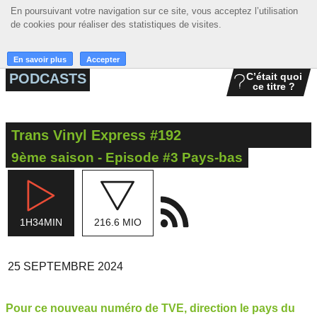
En poursuivant votre navigation sur ce site, vous acceptez l’utilisation
En poursuivant votre navigation sur ce site, vous acceptez l’utilisation
☰ MENU
de cookies pour réaliser des statistiques de visites.
de cookies pour réaliser des statistiques de visites.
ACCUEIL
En savoir plus
En savoir plus
Accepter
Accepter
PODCASTS
C’était quoi
ce titre ?
A LA UNE
PODCASTS
Trans Vinyl Express #192
GRILLE
9ème saison - Episode #3 Pays-bas
MUSIQUE
ACTIONS
1H34MIN
216.6 MIO
LA RADIO
25 SEPTEMBRE 2024
Pour ce nouveau numéro de TVE, direction le pays du