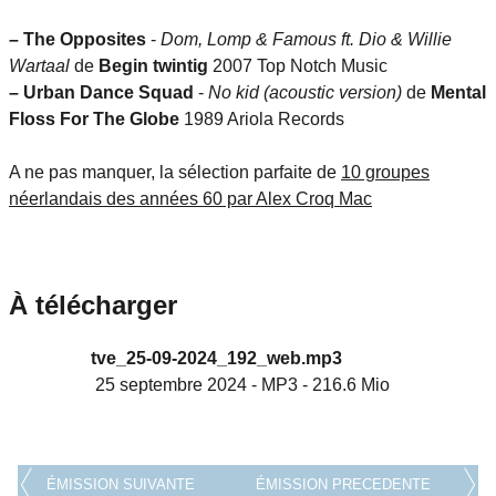
–
The Opposites
-
Dom, Lomp & Famous ft. Dio & Willie
Wartaal
de
Begin twintig
2007 Top Notch Music
–
Urban Dance Squad
-
No kid (acoustic version)
de
Mental
Floss For The Globe
1989 Ariola Records
A ne pas manquer, la sélection parfaite de
10 groupes
néerlandais des années 60 par Alex Croq Mac
À télécharger
tve_25-09-2024_192_web.mp3
25 septembre 2024
-
MP3
-
216.6 Mio
ÉMISSION SUIVANTE
ÉMISSION PRECEDENTE