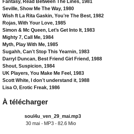
Fantasy, Read Between The Lines, 1981
Seville, Show Me The Way, 1980
Wish ft La Rita Gaskin, You’re The Best, 1982
Rojas, With Your Love, 1985
Simon & Mc Queen, Let’s Get Into It, 1983
Mighty 7, Call Me, 1984
Myth, Play With Me, 1985
Sugahh, Can’t Stop This Yearnin, 1983
Darryl Duncan, Best Friend Girl Friend, 1988
Shout, Suspicion, 1984
UK Players, You Make Me Feel, 1983
Scott White, I don’t understand it, 1988
Lisa O, Erotic Freak, 1986
À télécharger
soul4u_ven_29_mai.mp3
30 mai
-
MP3
-
82.6 Mio