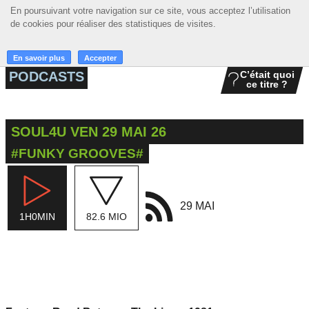
En poursuivant votre navigation sur ce site, vous acceptez l’utilisation
En poursuivant votre navigation sur ce site, vous acceptez l’utilisation
☰ MENU
de cookies pour réaliser des statistiques de visites.
de cookies pour réaliser des statistiques de visites.
ACCUEIL
En savoir plus
En savoir plus
Accepter
Accepter
PODCASTS
C’était quoi
ce titre ?
A LA UNE
PODCASTS
SOUL4U VEN 29 MAI 26
GRILLE
#FUNKY GROOVES#
MUSIQUE
ACTIONS
29 MAI
1H0MIN
82.6 MIO
LA RADIO