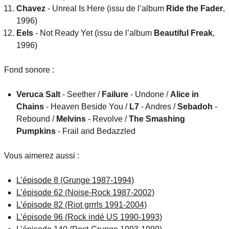
Chavez
- Unreal Is Here (issu de l’album
Ride the Fader
,
1996)
Eels
- Not Ready Yet (issu de l’album
Beautiful Freak
,
1996)
Fond sonore :
Veruca Salt
- Seether /
Failure
- Undone /
Alice in
Chains
- Heaven Beside You /
L7
- Andres /
Sebadoh
-
Rebound /
Melvins
- Revolve /
The Smashing
Pumpkins
- Frail and Bedazzled
Vous aimerez aussi :
L’épisode 8 (Grunge 1987-1994)
L’épisode 62 (Noise-Rock 1987-2002)
L’épisode 82 (Riot grrrls 1991-2004)
L’épisode 96 (Rock indé US 1990-1993)