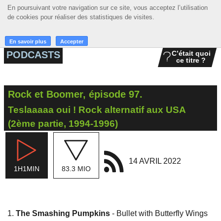
En poursuivant votre navigation sur ce site, vous acceptez l’utilisation
En poursuivant votre navigation sur ce site, vous acceptez l’utilisation
☰ MENU
de cookies pour réaliser des statistiques de visites.
de cookies pour réaliser des statistiques de visites.
ACCUEIL
En savoir plus
En savoir plus
Accepter
Accepter
PODCASTS
C’était quoi
ce titre ?
A LA UNE
PODCASTS
Rock et Boomer, épisode 97.
GRILLE
Teslaaaaa oui ! Rock alternatif aux USA
MUSIQUE
(2ème partie, 1994-1996)
ACTIONS
14 AVRIL 2022
LA RADIO
1H1MIN
83.3 MIO
The Smashing Pumpkins
- Bullet with Butterfly Wings