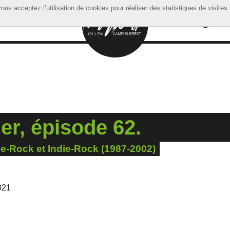
ous acceptez l’utilisation de cookies pour réaliser des statistiques de visites.
ous acceptez l’utilisation de cookies pour réaliser des statistiques de visites.
r, épisode 62.
se-Rock et Indie-Rock (1987-2002)
021