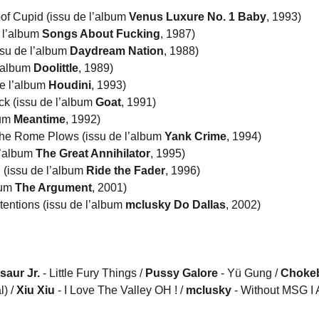
oof Cupid (issu de l’album
Venus Luxure No. 1 Baby
, 1993)
 l’album
Songs About Fucking
, 1987)
ssu de l’album
Daydream Nation
, 1988)
l’album
Doolittle
, 1989)
de l’album
Houdini
, 1993)
ck (issu de l’album
Goat
, 1991)
bum
Meantime
, 1992)
he Rome Plows (issu de l’album
Yank Crime
, 1994)
l’album
The Great Annihilator
, 1995)
 (issu de l’album
Ride the Fader
, 1996)
bum
The Argument
, 2001)
tentions (issu de l’album
mclusky Do Dallas
, 2002)
saur Jr.
- Little Fury Things /
Pussy Galore
- Yü Gung /
Choke
l) /
Xiu Xiu
- I Love The Valley OH ! /
mclusky
- Without MSG I