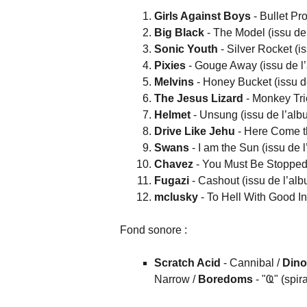
Girls Against Boys
- Bullet Pr
Big Black
- The Model (issu de
Sonic Youth
- Silver Rocket (i
Pixies
- Gouge Away (issu de 
Melvins
- Honey Bucket (issu 
The Jesus Lizard
- Monkey Tri
Helmet
- Unsung (issu de l’al
Drive Like Jehu
- Here Come t
Swans
- I am the Sun (issu de 
Chavez
- You Must Be Stopped
Fugazi
- Cashout (issu de l’al
mclusky
- To Hell With Good In
Fond sonore :
Scratch Acid
- Cannibal /
Dino
Narrow /
Boredoms
- "Ҩ" (spira