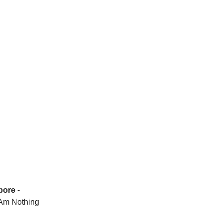
bore
-
 Am Nothing