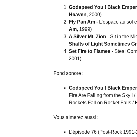
Godspeed You ! Black Emper
Heaven
, 2000)
Fly Pan Am
- L’espace au sol 
Am
, 1999)
A Silver Mt. Zion
- Sit in the M
Shafts of Light Sometimes G
Set Fire to Flames
- Steal Com
2001)
Fond sonore :
Godspeed You ! Black Emper
Fire Are Falling from the Sky ! /
Rockets Fall on Rocket Falls /
Vous aimerez aussi :
L’épisode 76 (Post-Rock 1991-