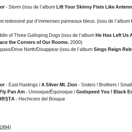
or
- Storm (issu de l’album
Lift Your Skinny Fists Like Antenn
est redessiné par d’immenses panneaux bleus. (issu de l’album
iddle of Three Galloping Dogs (issu de l’album
He Has Left Us 
race the Corners of Our Rooms
, 2000)
pass/Drive North/Disappear (issu de l’album
Sings Reign Reb
or
- East Hastings /
A Silver Mt. Zion
- Sisters ! Brothers ! Smal
Fly Pan Am
- Univoque/Équivoque /
Godspeed You ! Black E
HṚṢṬA
- Hechicero del Bosque
1994)