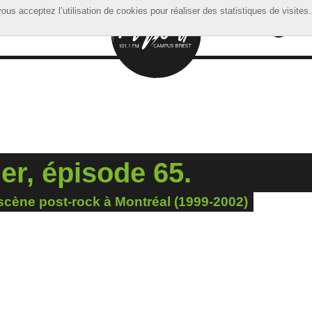
ous acceptez l’utilisation de cookies pour réaliser des statistiques de visites.
ous acceptez l’utilisation de cookies pour réaliser des statistiques de visites.
r, épisode 65.
a scène post-rock à Montréal (1999-2002)