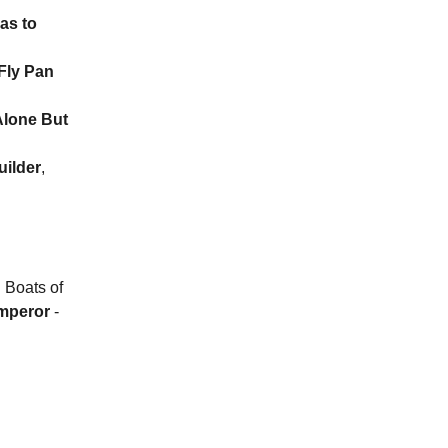
as to
Fly Pan
Alone But
uilder
,
l Boats of
mperor
-