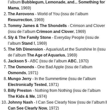
l’album
Bubblegum, Lemonade, and... Something for
Mama
, 1969)
The Aerovons
- World of You (issu de l’album
Resurrection
, 1969)
Tommy James & The Shondells
- Crimson and Clover
(issu de l’album
Crimson and Clover
, 1969)
Sly & The Family Stone
- Everyday People (issu de
l’album
Stand !
, 1969)
The 5th Dimension
- Aquarius/Let the Sunshine In (issu
de l’album
The Age of Aquarius
, 1969)
Jackson 5
- ABC (issu de l’album
ABC
, 1970)
The Osmonds
- One Bad Apple (issu de l’album
Osmonds
, 1971)
Mungo Jerry
- In the Summertime (issu de l’album
Electronically Tested
, 1971)
Billy Preston
- Nothing from Nothing (issu de l’album
The Kids & Me
, 1974)
Johnny Nash
- I Can See Clearly Now (issu de l’album
I
Can See Clearly Now
, 1972)