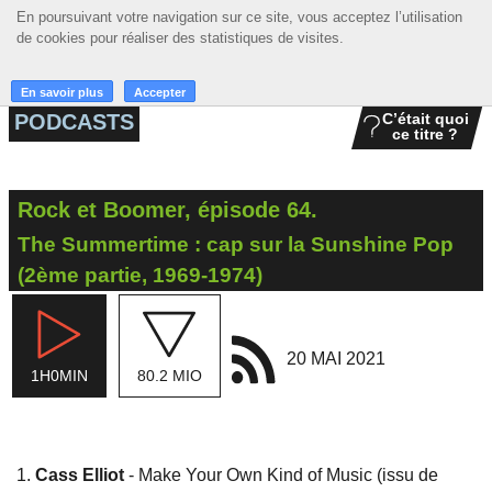
En poursuivant votre navigation sur ce site, vous acceptez l’utilisation
En poursuivant votre navigation sur ce site, vous acceptez l’utilisation
☰ MENU
de cookies pour réaliser des statistiques de visites.
de cookies pour réaliser des statistiques de visites.
ACCUEIL
En savoir plus
En savoir plus
Accepter
Accepter
PODCASTS
C’était quoi
ce titre ?
A LA UNE
PODCASTS
Rock et Boomer, épisode 64.
GRILLE
The Summertime : cap sur la Sunshine Pop
MUSIQUE
(2ème partie, 1969-1974)
ACTIONS
20 MAI 2021
LA RADIO
1H0MIN
80.2 MIO
Cass Elliot
- Make Your Own Kind of Music (issu de