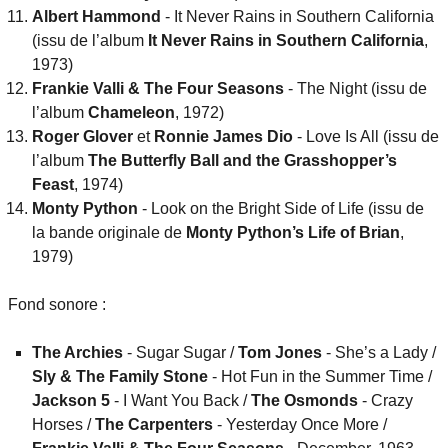
Albert Hammond
- It Never Rains in Southern California
(issu de l’album
It Never Rains in Southern California
,
1973)
Frankie Valli & The Four Seasons
- The Night (issu de
l’album
Chameleon
, 1972)
Roger Glover
et
Ronnie James Dio
- Love Is All (issu de
l’album
The Butterfly Ball and the Grasshopper’s
Feast
, 1974)
Monty Python
- Look on the Bright Side of Life (issu de
la bande originale de
Monty Python’s Life of Brian
,
1979)
Fond sonore :
The Archies
- Sugar Sugar /
Tom Jones
- She’s a Lady /
Sly & The Family Stone
- Hot Fun in the Summer Time /
Jackson 5
- I Want You Back /
The Osmonds
- Crazy
Horses /
The Carpenters
- Yesterday Once More /