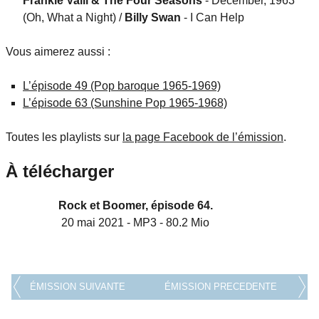
Frankie Valli & The Four Seasons
- December, 1963
(Oh, What a Night) /
Billy Swan
- I Can Help
Vous aimerez aussi :
L’épisode 49 (Pop baroque 1965-1969)
L’épisode 63 (Sunshine Pop 1965-1968)
Toutes les playlists sur
la page Facebook de l’émission
.
À télécharger
Rock et Boomer, épisode 64.
20 mai 2021
-
MP3
-
80.2 Mio
ÉMISSION SUIVANTE
ÉMISSION PRECEDENTE