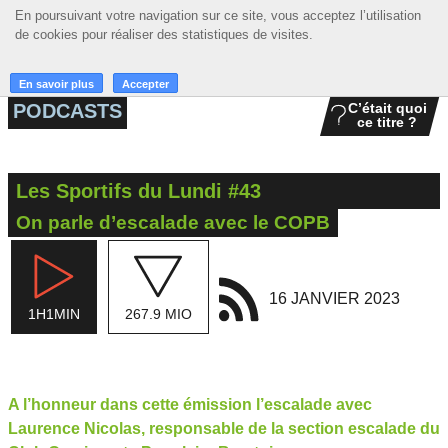
En poursuivant votre navigation sur ce site, vous acceptez l’utilisation
En poursuivant votre navigation sur ce site, vous acceptez l’utilisation
☰ MENU
de cookies pour réaliser des statistiques de visites.
de cookies pour réaliser des statistiques de visites.
ACCUEIL
En savoir plus
En savoir plus
Accepter
Accepter
PODCASTS
C’était quoi
ce titre ?
A LA UNE
PODCASTS
Les Sportifs du Lundi #43
GRILLE
On parle d’escalade avec le COPB
MUSIQUE
ACTIONS
16 JANVIER 2023
1H1MIN
267.9 MIO
LA RADIO
A l’honneur dans cette émission l’escalade avec
Laurence Nicolas, responsable de la section escalade du