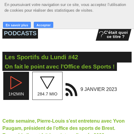
En poursuivant votre navigation sur ce site, vous acceptez l’utilisation
En poursuivant votre navigation sur ce site, vous acceptez l’utilisation
☰ MENU
de cookies pour réaliser des statistiques de visites.
de cookies pour réaliser des statistiques de visites.
ACCUEIL
En savoir plus
En savoir plus
Accepter
Accepter
PODCASTS
C’était quoi
ce titre ?
A LA UNE
PODCASTS
Les Sportifs du Lundi #42
GRILLE
On fait le point avec l’Office des Sports !
MUSIQUE
ACTIONS
9 JANVIER 2023
1H2MIN
284.7 MIO
LA RADIO
Cette semaine, Pierre-Louis s’est entretenu avec Yvon
Paugam, président de l’office des sports de Brest.