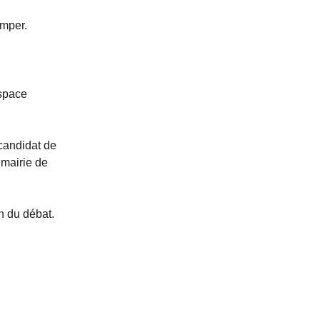
imper.
espace
 candidat de
 mairie de
n du débat.