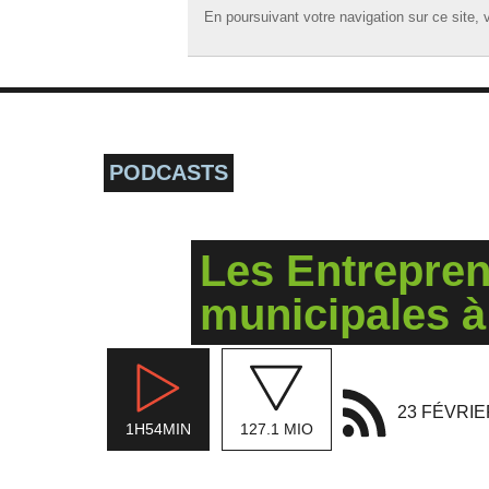
En poursuivant votre navigation sur ce site, v
En poursuivant votre navigation sur ce site, v
☰ MENU
ACCUEIL
A LA UNE
PODCASTS
PODCASTS
GRILLE
Les Entrepren
MUSIQUE
municipales 
ACTIONS
LA RADIO
23 FÉVRI
1H54MIN
127.1 MIO