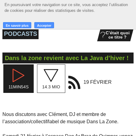
En poursuivant votre navigation sur ce site, vous acceptez l’utilisation
En poursuivant votre navigation sur ce site, vous acceptez l’utilisation
☰ MENU
de cookies pour réaliser des statistiques de visites.
de cookies pour réaliser des statistiques de visites.
ACCUEIL
En savoir plus
En savoir plus
Accepter
Accepter
PODCASTS
C’était quoi
ce titre ?
A LA UNE
PODCASTS
Dans la zone revient avec La Java d’hiver !
GRILLE
MUSIQUE
19 FÉVRIER
11MIN54S
14.3 MIO
ACTIONS
LA RADIO
Nous discutons avec Clément, DJ et membre de
l’association/collectif/label de musique Dans La Zone.