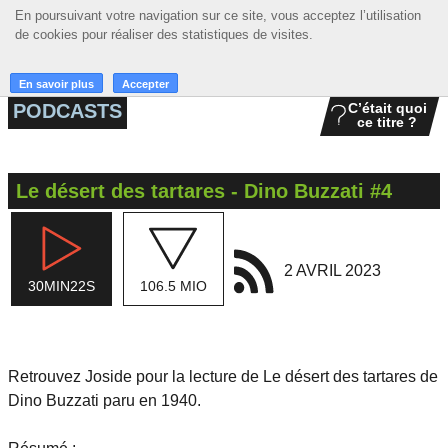
En poursuivant votre navigation sur ce site, vous acceptez l’utilisation
En poursuivant votre navigation sur ce site, vous acceptez l’utilisation
☰ MENU
de cookies pour réaliser des statistiques de visites.
de cookies pour réaliser des statistiques de visites.
ACCUEIL
En savoir plus
En savoir plus
Accepter
Accepter
PODCASTS
C’était quoi
ce titre ?
A LA UNE
PODCASTS
Le désert des tartares - Dino Buzzati #4
GRILLE
MUSIQUE
2 AVRIL 2023
30MIN22S
106.5 MIO
ACTIONS
LA RADIO
Retrouvez Joside pour la lecture de Le désert des tartares de
Dino Buzzati paru en 1940.