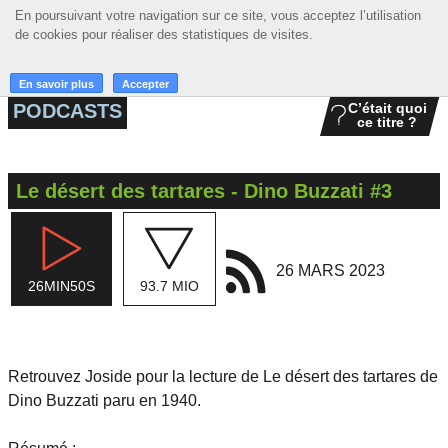
En poursuivant votre navigation sur ce site, vous acceptez l’utilisation
En poursuivant votre navigation sur ce site, vous acceptez l’utilisation
☰ MENU
de cookies pour réaliser des statistiques de visites.
de cookies pour réaliser des statistiques de visites.
ACCUEIL
En savoir plus
En savoir plus
Accepter
Accepter
PODCASTS
C’était quoi
ce titre ?
A LA UNE
PODCASTS
Le désert des tartares - Dino Buzzati #3
GRILLE
MUSIQUE
26 MARS 2023
26MIN50S
93.7 MIO
ACTIONS
LA RADIO
Retrouvez Joside pour la lecture de Le désert des tartares de
Dino Buzzati paru en 1940.