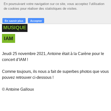
En poursuivant votre navigation sur ce site, vous acceptez l’utilisation
En poursuivant votre navigation sur ce site, vous acceptez l’utilisation
☰ MENU
de cookies pour réaliser des statistiques de visites.
de cookies pour réaliser des statistiques de visites.
ACCUEIL
En savoir plus
En savoir plus
Accepter
Accepter
MUSIQUE
A LA UNE
IAM
PODCASTS
GRILLE
Jeudi 25 novembre 2021, Antoine était à la Carène pour le
concert d’IAM !
MUSIQUE
ACTIONS
Comme toujours, ils nous a fait de superbes photos que vous
pouvez retrouver ci-dessous !
LA RADIO
© Antoine Galloux