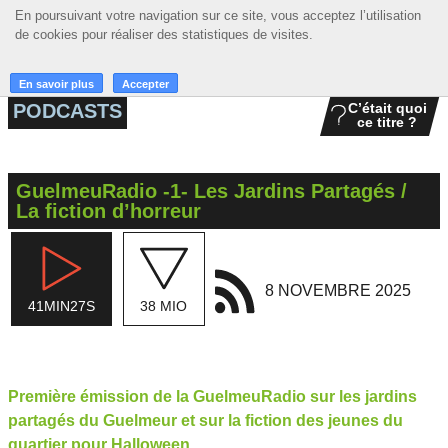
En poursuivant votre navigation sur ce site, vous acceptez l’utilisation
En poursuivant votre navigation sur ce site, vous acceptez l’utilisation
☰ MENU
de cookies pour réaliser des statistiques de visites.
de cookies pour réaliser des statistiques de visites.
ACCUEIL
En savoir plus
En savoir plus
Accepter
Accepter
PODCASTS
C’était quoi
ce titre ?
A LA UNE
PODCASTS
GuelmeuRadio -1- Les Jardins Partagés /
GRILLE
La fiction d’horreur
MUSIQUE
ACTIONS
8 NOVEMBRE 2025
41MIN27S
38 MIO
LA RADIO
Première émission de la GuelmeuRadio sur les jardins
partagés du Guelmeur et sur la fiction des jeunes du
quartier pour Halloween.