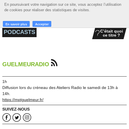
En poursuivant votre navigation sur ce site, vous acceptez l’utilisation
En poursuivant votre navigation sur ce site, vous acceptez l’utilisation
☰ MENU
de cookies pour réaliser des statistiques de visites.
de cookies pour réaliser des statistiques de visites.
ACCUEIL
En savoir plus
En savoir plus
Accepter
Accepter
PODCASTS
C’était quoi
ce titre ?
A LA UNE
PODCASTS
GRILLE
GUELMEURADIO
MUSIQUE
1h
ACTIONS
Diffusion lors du créneau des Ateliers Radio le samedi de 13h à
14h.
LA RADIO
https://mptguelmeur.fr/
SUIVEZ-NOUS