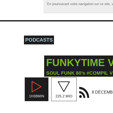
En poursuivant votre navigation sur ce site, v
En poursuivant votre navigation sur ce site, v
☰ MENU
ACCUEIL
A LA UNE
PODCASTS
PODCASTS
GRILLE
FUNKYTIME V
MUSIQUE
ACTIONS
SOUL FUNK 80’s #COMPIL VI
LA RADIO
8 DÉCEMB
1H38MIN
225.2 MIO