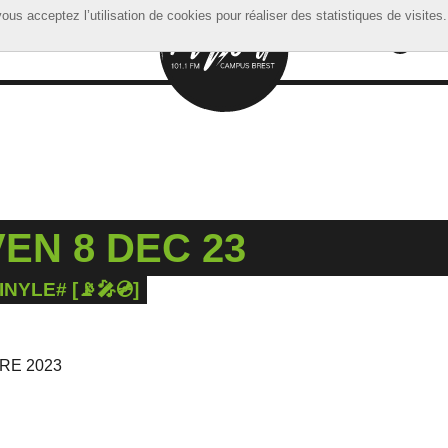
ous acceptez l’utilisation de cookies pour réaliser des statistiques de visites.
ous acceptez l’utilisation de cookies pour réaliser des statistiques de visites.
EN 8 DEC 23
NYLE# [📡🎤💿]
RE 2023