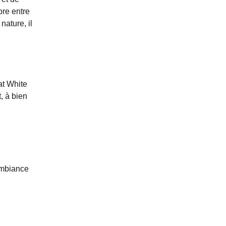
bre entre
nature, il
lat White
, à bien
ambiance