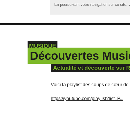
En poursuivant votre navigation sur ce site, v
En poursuivant votre navigation sur ce site, v
☰ MENU
ACCUEIL
A LA UNE
MUSIQUE
PODCASTS
Découvertes Music
GRILLE
Actualité et découverte sur 
MUSIQUE
ACTIONS
Voici la playlist des coups de cœur de
LA RADIO
https://youtube.com/playlist?list=P...