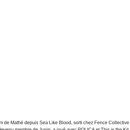
:
um de Mathé depuis Sea Like Blood, sorti chez Fence Collective
 devenu membre de Junip, a joué avec POLICA et This is the Kit,