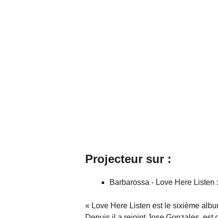
Projecteur sur :
Barbarossa - Love Here Listen 
« Love Here Listen est le sixième alb
Depuis il a rejoint Jose Gonzales, est