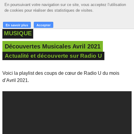
En poursuivant votre navigation sur ce site, vous acceptez l’utilisation
En poursuivant votre navigation sur ce site, vous acceptez l’utilisation
☰ MENU
de cookies pour réaliser des statistiques de visites.
de cookies pour réaliser des statistiques de visites.
ACCUEIL
En savoir plus
En savoir plus
Accepter
Accepter
MUSIQUE
A LA UNE
Découvertes Musicales Avril 2021
PODCASTS
Actualité et découverte sur Radio U
GRILLE
Voici la playlist des coups de cœur de Radio U du mois
MUSIQUE
d’Avril 2021.
ACTIONS
LA RADIO