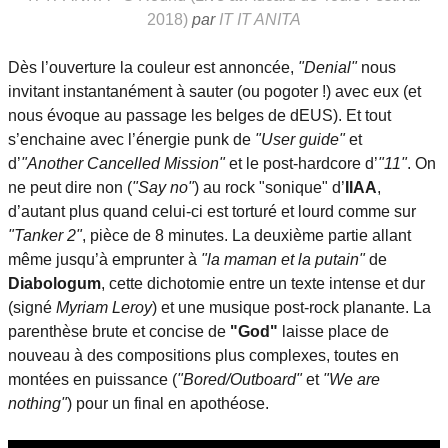
2018)
par
IT IT ANITA
Dès l’ouverture la couleur est annoncée,
"Denial"
nous
invitant instantanément à sauter (ou pogoter !) avec eux (et
nous évoque au passage les belges de dEUS). Et tout
s’enchaine avec l’énergie punk de
"User guide"
et
d’
"Another Cancelled Mission"
et le post-hardcore d’
"11"
. On
ne peut dire non (
"Say no"
) au rock "sonique" d’
IIAA
,
d’autant plus quand celui-ci est torturé et lourd comme sur
"Tanker 2"
, pièce de 8 minutes. La deuxième partie allant
même jusqu’à emprunter à
"la maman et la putain"
de
Diabologum
, cette dichotomie entre un texte intense et dur
(signé
Myriam Leroy
) et une musique post-rock planante. La
parenthèse brute et concise de
"God"
laisse place de
nouveau à des compositions plus complexes, toutes en
montées en puissance (
"Bored/Outboard"
et
"We are
nothing"
) pour un final en apothéose.