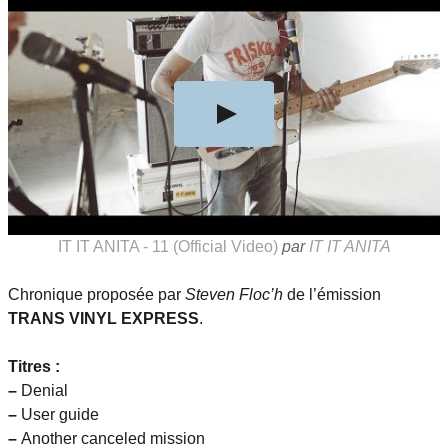
IT IT ANITA - 11 (Official Video)
par
IT IT ANITA
Chronique proposée par
Steven Floc’h
de l’émission
TRANS VINYL EXPRESS
.
Titres :
–
Denial
–
User guide
–
Another canceled mission