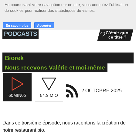
En poursuivant votre navigation sur ce site, vous acceptez l’utilisation
En poursuivant votre navigation sur ce site, vous acceptez l’utilisation
☰ MENU
de cookies pour réaliser des statistiques de visites.
de cookies pour réaliser des statistiques de visites.
ACCUEIL
En savoir plus
En savoir plus
Accepter
Accepter
PODCASTS
C’était quoi
ce titre ?
A LA UNE
PODCASTS
Biorek
GRILLE
Nous recevons Valérie et moi-même
MUSIQUE
ACTIONS
2 OCTOBRE 2025
60MIN0S
54.9 MIO
LA RADIO
Dans ce troisième épisode, nous racontons la création de
notre restaurant bio.