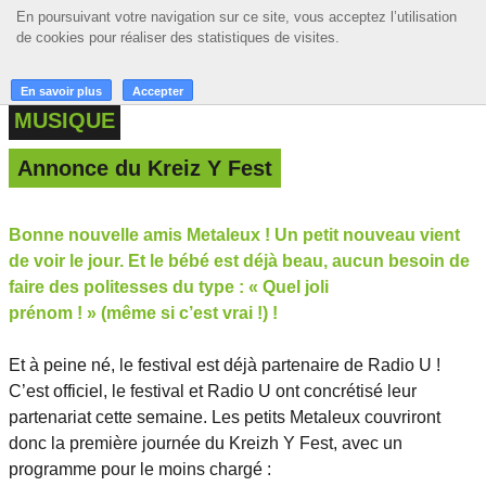
En poursuivant votre navigation sur ce site, vous acceptez l’utilisation
En poursuivant votre navigation sur ce site, vous acceptez l’utilisation
☰ MENU
de cookies pour réaliser des statistiques de visites.
de cookies pour réaliser des statistiques de visites.
ACCUEIL
En savoir plus
En savoir plus
Accepter
Accepter
MUSIQUE
A LA UNE
Annonce du Kreiz Y Fest
PODCASTS
GRILLE
Bonne nouvelle amis Metaleux ! Un petit nouveau vient
de voir le jour. Et le bébé est déjà beau, aucun besoin de
MUSIQUE
faire des politesses du type : « Quel joli
ACTIONS
prénom ! » (même si c’est vrai !) !
LA RADIO
Et à peine né, le festival est déjà partenaire de Radio U !
C’est officiel, le festival et Radio U ont concrétisé leur
partenariat cette semaine. Les petits Metaleux couvriront
donc la première journée du Kreizh Y Fest, avec un
programme pour le moins chargé :