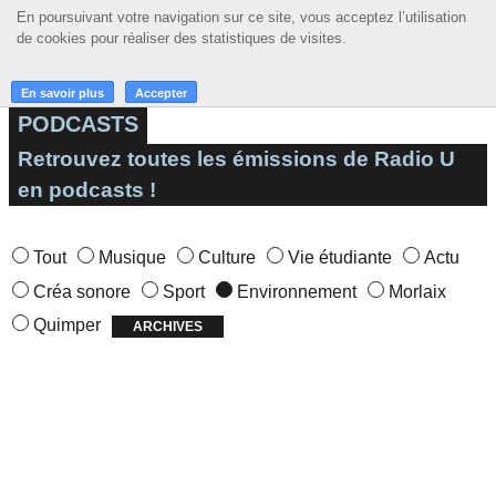
En poursuivant votre navigation sur ce site, vous acceptez l’utilisation
En poursuivant votre navigation sur ce site, vous acceptez l’utilisation
☰ MENU
de cookies pour réaliser des statistiques de visites.
de cookies pour réaliser des statistiques de visites.
ACCUEIL
En savoir plus
En savoir plus
Accepter
Accepter
PODCASTS
A LA UNE
Retrouvez toutes les émissions de Radio U
PODCASTS
en podcasts !
GRILLE
Tout
Musique
Culture
Vie étudiante
Actu
MUSIQUE
Créa sonore
Sport
Environnement
Morlaix
ACTIONS
Quimper
ARCHIVES
LA RADIO