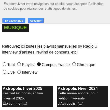
En poursuivant votre navigation sur ce site, vous acceptez l’utilisation
En poursuivant votre navigation sur ce site, vous acceptez l’utilisation
☰ MENU
de cookies pour réaliser des statistiques de visites.
de cookies pour réaliser des statistiques de visites.
ACCUEIL
En savoir plus
En savoir plus
Accepter
Accepter
MUSIQUE
A LA UNE
PODCASTS
Retrouvez ici toutes les playlist mensuelles by Radio U,
GRILLE
interview d’artistes, rewind de concerts, etc !
MUSIQUE
Tout
Playlist
Campus France
Chronique
ACTIONS
Live
Interview
LA RADIO
Astropolis hiver 2025
Astropolis Hiver 2024
Festival Astropolis, édition
Cette année encore, pour
hivernal 2025.
l’édition hivernale
Été comme (…)
d’Astropolis, (…)