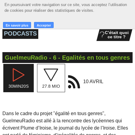
En poursuivant votre navigation sur ce site, vous acceptez l’utilisation
En poursuivant votre navigation sur ce site, vous acceptez l’utilisation
☰ MENU
de cookies pour réaliser des statistiques de visites.
de cookies pour réaliser des statistiques de visites.
ACCUEIL
En savoir plus
En savoir plus
Accepter
Accepter
PODCASTS
C’était quoi
ce titre ?
A LA UNE
PODCASTS
GuelmeuRadio - 6 - Egalités en tous genres
GRILLE
MUSIQUE
10 AVRIL
30MIN20S
27.8 MIO
ACTIONS
LA RADIO
Dans le cadre du projet "égalité en tous genres",
GuelmeuRadio est allé à la rencontre des lycéennes qui
écrivent Plume d’Iroise, le journal du lycée de l’Iroise. Elles