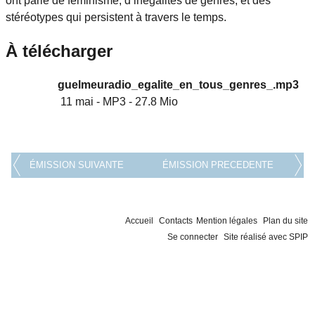
ont parlé de féminisme, d’inégalités de genres, et des
stéréotypes qui persistent à travers le temps.
À télécharger
guelmeuradio_egalite_en_tous_genres_.mp3
11 mai
-
MP3
-
27.8 Mio
ÉMISSION SUIVANTE
ÉMISSION PRECEDENTE
Accueil
Contacts
Mention légales
Plan du site
Se connecter
Site réalisé avec SPIP