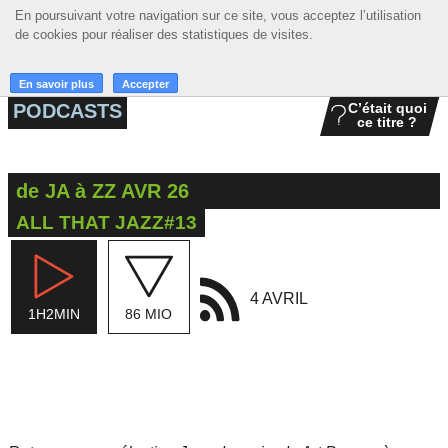
En poursuivant votre navigation sur ce site, vous acceptez l’utilisation
En poursuivant votre navigation sur ce site, vous acceptez l’utilisation
☰ MENU
de cookies pour réaliser des statistiques de visites.
de cookies pour réaliser des statistiques de visites.
ACCUEIL
En savoir plus
En savoir plus
Accepter
Accepter
PODCASTS
C’était quoi
ce titre ?
A LA UNE
PODCASTS
de JA à ZZ AVR 26
GRILLE
ALL THAT JAZZ#13
MUSIQUE
ACTIONS
4 AVRIL
1H2MIN
86 MIO
LA RADIO