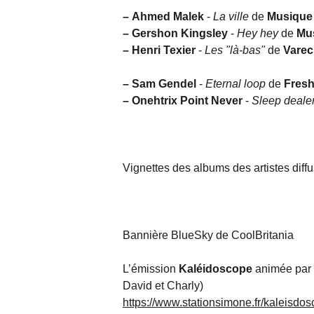
–
Ahmed Malek
-
La ville
de
Musique 
–
Gershon Kingsley
-
Hey hey
de
Mu
–
Henri Texier
-
Les "là-bas"
de
Vare
–
Sam Gendel
-
Eternal loop
de
Fresh
–
Onehtrix Point Never
-
Sleep deale
Vignettes des albums des artistes diff
Bannière BlueSky de CoolBritania
L’émission
Kaléidoscope
animée par 
David et Charly)
https://www.stationsimone.fr/kaleisdo