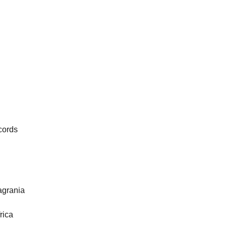
cords
agrania
rica