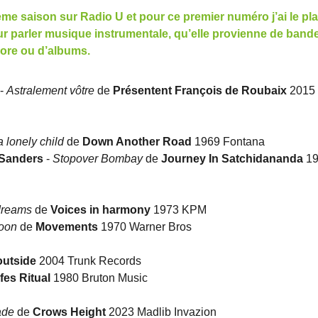
me saison sur Radio U et pour ce premier numéro j’ai le pla
our parler musique instrumentale, qu’elle provienne de band
onore ou d’albums.
-
Astralement vôtre
de
Présentent François de Roubaix
2015 
a lonely child
de
Down Another Road
1969 Fontana
 Sanders
-
Stopover Bombay
de
Journey In Satchidananda
19
ydreams
de
Voices in harmony
1973 KPM
moon
de
Movements
1970 Warner Bros
outside
2004 Trunk Records
ifes Ritual
1980 Bruton Music
ade
de
Crows Height
2023 Madlib Invazion