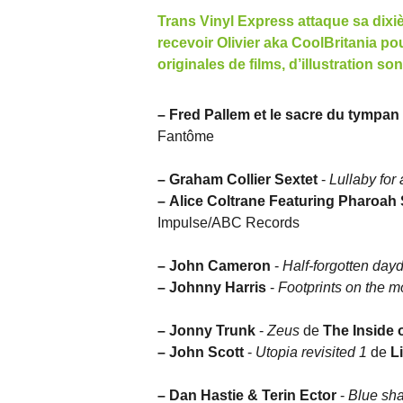
Trans Vinyl Express attaque sa dixiè
recevoir Olivier aka CoolBritania p
originales de films, d’illustration s
–
Fred Pallem et le sacre du tympan
Fantôme
–
Graham Collier Sextet
-
Lullaby for 
–
Alice Coltrane Featuring Pharoah
Impulse/ABC Records
–
John Cameron
-
Half-forgotten da
–
Johnny Harris
-
Footprints on the 
–
Jonny Trunk
-
Zeus
de
The Inside 
–
John Scott
-
Utopia revisited 1
de
L
–
Dan Hastie & Terin Ector
-
Blue sh