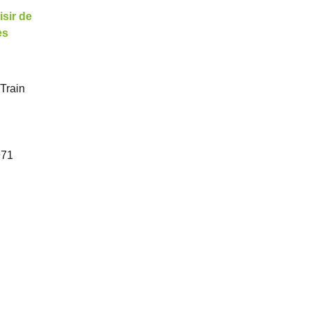
isir de
es
Train
71