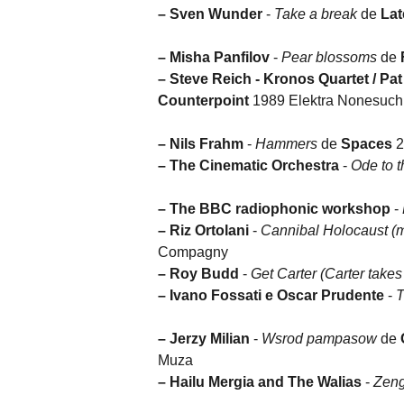
–
Sven Wunder
-
Take a break
de
Lat
–
Misha Panfilov
-
Pear blossoms
de
–
Steve Reich - Kronos Quartet / Pa
Counterpoint
1989 Elektra Nonesuch
–
Nils Frahm
-
Hammers
de
Spaces
2
–
The Cinematic Orchestra
-
Ode to t
–
The BBC radiophonic workshop
-
–
Riz Ortolani
-
Cannibal Holocaust (
Compagny
–
Roy Budd
-
Get Carter (Carter takes 
–
Ivano Fossati e Oscar Prudente
-
T
–
Jerzy Milian
-
Wsrod pampasow
de
Muza
–
Hailu Mergia and The Walias
-
Zen