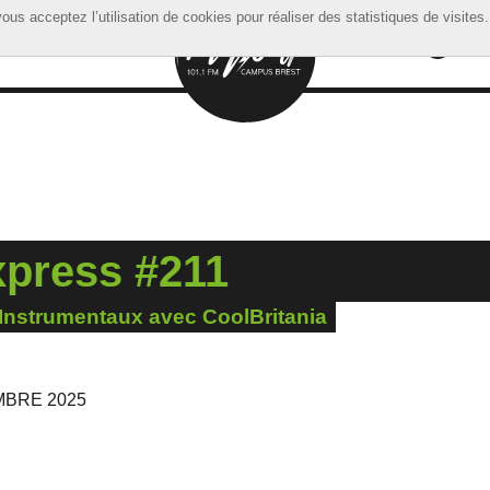
ous acceptez l’utilisation de cookies pour réaliser des statistiques de visites.
ous acceptez l’utilisation de cookies pour réaliser des statistiques de visites.
xpress #211
Instrumentaux avec CoolBritania
MBRE 2025