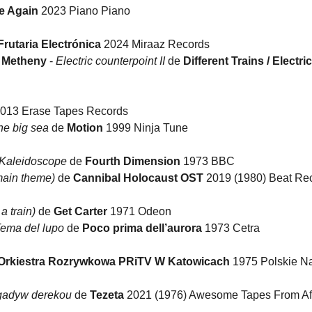
e Again
2023 Piano Piano
Frutaria Electrónica
2024 Miraaz Records
t Metheny
-
Electric counterpoint II
de
Different Trains / Electric
013 Erase Tapes Records
he big sea
de
Motion
1999 Ninja Tune
Kaleidoscope
de
Fourth Dimension
1973 BBC
main theme)
de
Cannibal Holocaust OST
2019 (1980) Beat Re
a train)
de
Get Carter
1971 Odeon
ema del lupo
de
Poco prima dell’aurora
1973 Cetra
Orkiestra Rozrywkowa PRiTV W Katowicach
1975 Polskie N
gadyw derekou
de
Tezeta
2021 (1976) Awesome Tapes From Af