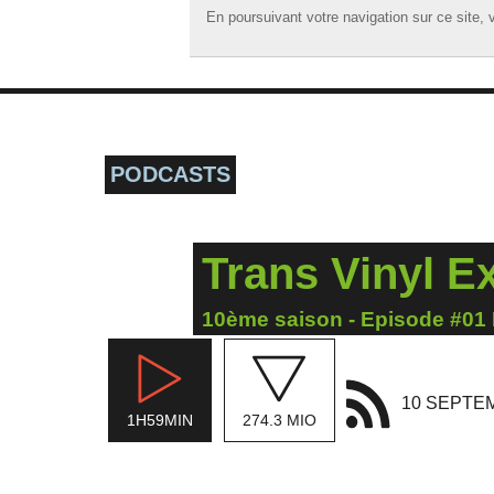
En poursuivant votre navigation sur ce site, v
En poursuivant votre navigation sur ce site, v
☰ MENU
ACCUEIL
A LA UNE
PODCASTS
PODCASTS
GRILLE
Trans Vinyl E
MUSIQUE
ACTIONS
10ème saison - Episode #01 
LA RADIO
10 SEPTE
1H59MIN
274.3 MIO