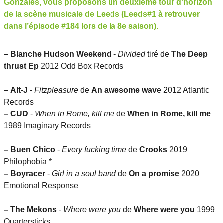
Gonzales, vous proposons un deuxième tour d’horizon
de la scène musicale de Leeds (Leeds#1 à retrouver
dans l’épisode #184 lors de la 8e saison).
–
Blanche Hudson Weekend
-
Divided
tiré de
The Deep
thrust Ep
2012 Odd Box Records
–
Alt-J
-
Fitzpleasure
de
An awesome wav
e 2012 Atlantic
Records
–
CUD
-
When in Rome, kill me
de
When in Rome, kill me
1989 Imaginary Records
–
Buen Chico
-
Every fucking time
de
Crooks
2019
Philophobia *
–
Boyracer
-
Girl in a soul band
de
On a promise
2020
Emotional Response
–
The Mekons
-
Where were you
de
Where were you
1999
Quartersticks