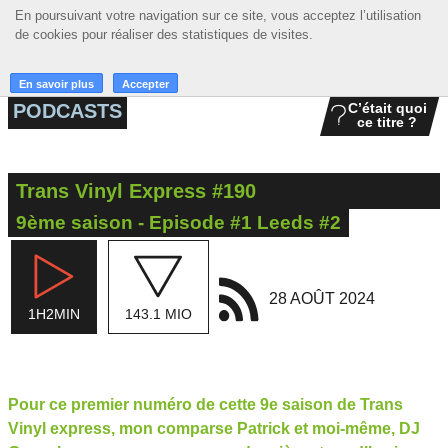
En poursuivant votre navigation sur ce site, vous acceptez l’utilisation
En poursuivant votre navigation sur ce site, vous acceptez l’utilisation
☰ MENU
de cookies pour réaliser des statistiques de visites.
de cookies pour réaliser des statistiques de visites.
ACCUEIL
En savoir plus
En savoir plus
Accepter
Accepter
PODCASTS
C’était quoi
ce titre ?
A LA UNE
PODCASTS
Trans Vinyl Express #190
GRILLE
9ème saison - Episode #1 Leeds #2
MUSIQUE
ACTIONS
28 AOÛT 2024
1H2MIN
143.1 MIO
LA RADIO
Pour ce premier numéro de cette 9e saison de Trans
Vinyl express, mon comparse Patrick et moi-même, DJ