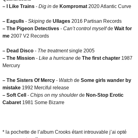
–
I Like Trains
-
Dig in
de
Kompromat
2020 Atlantic Curve
–
Eagulls
-
Skiping
de
Ullages
2016 Partisan Records
–
The Pigeon Detectives
-
Can’t control myself
de
Wait for
me
2007 V2 Records
–
Dead Disco
-
The treatment
single 2005
–
The Mission
-
Like a hurricane
de
The first chapter
1987
Mercury
–
The Sisters Of Mercy
-
Watch
de
Some girls wander by
mistake
1992 Merciful release
–
Soft Cell
-
Chips on my shoulder
de
Non-Stop Erotic
Cabaret
1981 Some Bizarre
* la pochette de l’album Crooks étant introuvable j’ai opté