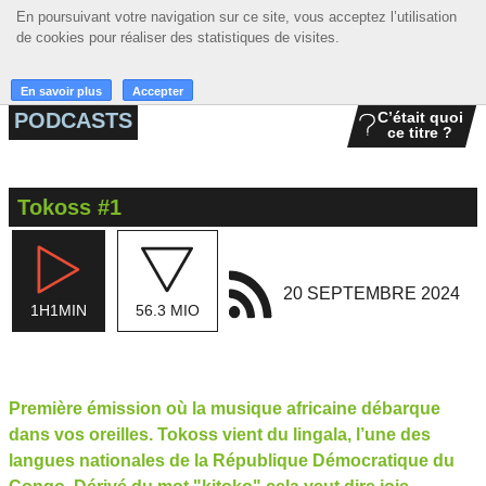
En poursuivant votre navigation sur ce site, vous acceptez l’utilisation
En poursuivant votre navigation sur ce site, vous acceptez l’utilisation
☰ MENU
de cookies pour réaliser des statistiques de visites.
de cookies pour réaliser des statistiques de visites.
ACCUEIL
En savoir plus
En savoir plus
Accepter
Accepter
PODCASTS
C’était quoi
ce titre ?
A LA UNE
PODCASTS
Tokoss #1
GRILLE
MUSIQUE
20 SEPTEMBRE 2024
1H1MIN
56.3 MIO
ACTIONS
LA RADIO
Première émission où la musique africaine débarque
dans vos oreilles. Tokoss vient du lingala, l’une des
langues nationales de la République Démocratique du