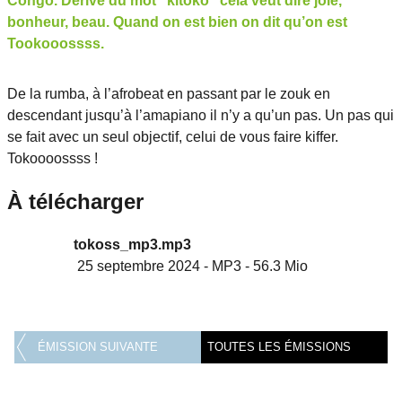
Congo. Dérivé du mot "kitoko" cela veut dire joie,
bonheur, beau. Quand on est bien on dit qu’on est
Tookooossss.
De la rumba, à l’afrobeat en passant par le zouk en
descendant jusqu’à l’amapiano il n’y a qu’un pas. Un pas qui
se fait avec un seul objectif, celui de vous faire kiffer.
Tokoooossss !
À télécharger
tokoss_mp3.mp3
25 septembre 2024
-
MP3
-
56.3 Mio
ÉMISSION SUIVANTE
TOUTES LES ÉMISSIONS