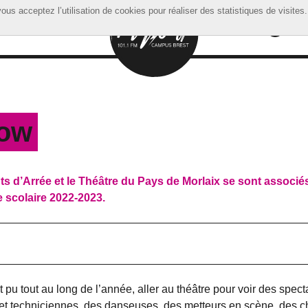
ous acceptez l’utilisation de cookies pour réaliser des statistiques de visites.
ous acceptez l’utilisation de cookies pour réaliser des statistiques de visites.
how
ts d’Arrée et le Théâtre du Pays de Morlaix se sont associé
ée scolaire 2022-2023.
u tout au long de l’année, aller au théâtre pour voir des spect
 et techniciennes, des danseuses, des metteurs en scène, des c