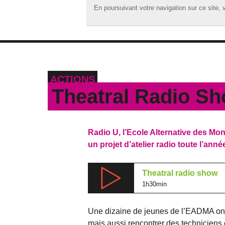
En poursuivant votre navigation sur ce site, v
En poursuivant votre navigation sur ce site, v
☰ MENU
ACCUEIL
A LA UNE
ACTIONS
PODCASTS
Theatral Radio S
GRILLE
MUSIQUE
Radio U, l’Ecole Alternative des Mon
ACTIONS
un projet d’atelier radio toute l’ann
LA RADIO
Theatral radio show
1h30min
Une dizaine de jeunes de l’EADMA ont p
mais aussi rencontrer des techniciens