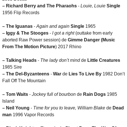
–
Richard Berry and The Pharaohs
-
Louie, Louie
Single
1956 Flip Records
–
The Iguanas
-
Again and again
Single
1965
–
Iggy & The Stooges
-
I got a right
(outtake from early
aborted Raw Power session) de
Gimme Danger (Music
From The Motion Picture
) 2017 Rhino
–
Talking Heads
-
The lady don’t mind
de
Little Creatures
1985 Sire
–
The Del-Byzanteens
-
War
de
Lies To Live By
1982 Don’t
Fall Off The Mountain
–
Tom Waits
-
Jockey full of bourbon
de
Rain Dogs
1985
Island
–
Neil Young
-
Time for you to leave, William Blake
de
Dead
man
1996 Vapor Records