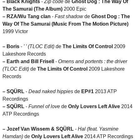
–
Black Knights
-
Zip code
de
Ghost Dog : The Way Of
The Samurai (The Album)
2000 Epic
–
RZA/Wu Tang clan
-
Fast shadow
de
Ghost Dog : The
Way Of The Samurai (Music From The Motion Picture)
1999 Victor
–
Boris
-
’ ’ (TLOC Edit)
de
The Limits Of Control
2009
Lakeshore Records
–
Earth and Bill Frisell
-
Omens and portents : the driver
(TLOC Edit)
de
The Limits Of Control
2009 Lakeshore
Records
–
SQÜRL
-
Dead naked hippies
de
EP#1
2013 ATP
Recordings
–
SQÜRL
-
Funnel of love
de
Only Lovers Left Alive
2014
ATP Recordings
–
Jozef Van Wissem & SQÜRL
-
Hal (feat. Yasmine
Hamdan)
de
Only Lovers Left Alive
2014 ATP Recordings