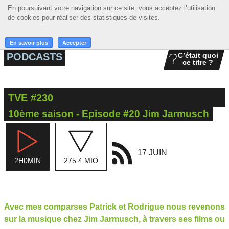
En poursuivant votre navigation sur ce site, vous acceptez l’utilisation
En poursuivant votre navigation sur ce site, vous acceptez l’utilisation
☰ MENU
de cookies pour réaliser des statistiques de visites.
de cookies pour réaliser des statistiques de visites.
ACCUEIL
En savoir plus
En savoir plus
Accepter
Accepter
PODCASTS
C’était quoi
ce titre ?
A LA UNE
PODCASTS
TVE #230
GRILLE
10ème saison - Episode #20 Jim Jarmusch
MUSIQUE
ACTIONS
17 JUIN
2H0MIN
275.4 MIO
LA RADIO
Avec mes comparses Patrick et Rodrigue nous revenons
sur la musique chez Jim Jarmusch, à travers ses films ou