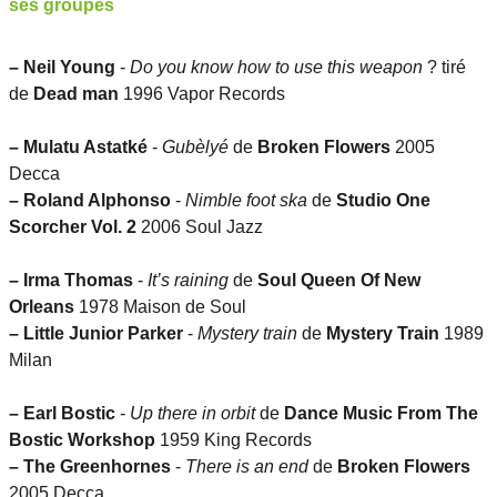
ses groupes
–
Neil Young
-
Do you know how to use this weapon
? tiré
de
Dead man
1996 Vapor Records
–
Mulatu Astatké
-
Gubèlyé
de
Broken Flowers
2005
Decca
–
Roland Alphonso
-
Nimble foot ska
de
Studio One
Scorcher Vol. 2
2006 Soul Jazz
–
Irma Thomas
-
It’s raining
de
Soul Queen Of New
Orleans
1978 Maison de Soul
–
Little Junior Parker
-
Mystery train
de
Mystery Train
1989
Milan
–
Earl Bostic
-
Up there in orbit
de
Dance Music From The
Bostic Workshop
1959 King Records
–
The Greenhornes
-
There is an end
de
Broken Flowers
2005 Decca