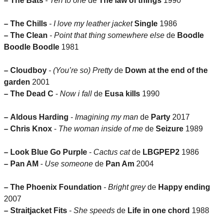
–
The Bats
-
Ten to one
de
The law of things
1990
–
The Chills
-
I love my leather jacket
Single
1986
–
The Clean
-
Point that thing somewhere else
de
Boodle
Boodle Boodle
1981
–
Cloudboy
-
(You’re so) Pretty
de
Down at the end of the
garden
2001
–
The Dead C
-
Now i fall
de
Eusa kills
1990
–
Aldous Harding
-
Imagining my man
de
Party
2017
–
Chris Knox
-
The woman inside of me
de
Seizure
1989
–
Look Blue Go Purple
-
Cactus cat
de
LBGPEP2
1986
–
Pan AM
-
Use someone
de
Pan Am
2004
–
The Phoenix Foundation
-
Bright grey
de
Happy ending
2007
–
Straitjacket Fits
-
She speeds
de
Life in one chord
1988