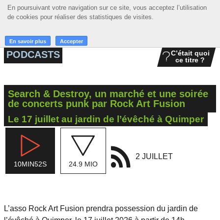
En poursuivant votre navigation sur ce site, vous acceptez l’utilisation
En poursuivant votre navigation sur ce site, vous acceptez l’utilisation
☰ MENU
de cookies pour réaliser des statistiques de visites.
de cookies pour réaliser des statistiques de visites.
ACCUEIL
En savoir plus
En savoir plus
Accepter
Accepter
PODCASTS
C’était quoi
ce titre ?
A LA UNE
PODCASTS
Search & Destroy, un marché et une soirée
GRILLE
de concerts punk par Rock Art Fusion
Le 17 juillet au jardin de l’évêché à Quimper
MUSIQUE
ACTIONS
2 JUILLET
LA RADIO
10MIN52S
24.9 MIO
L’asso Rock Art Fusion prendra possession du jardin de