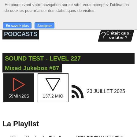
En poursuivant votre navigation sur ce site, vous acceptez l’utilisation
En poursuivant votre navigation sur ce site, vous acceptez l’utilisation
☰ MENU
de cookies pour réaliser des statistiques de visites.
de cookies pour réaliser des statistiques de visites.
ACCUEIL
En savoir plus
En savoir plus
Accepter
Accepter
PODCASTS
C’était quoi
ce titre ?
A LA UNE
PODCASTS
SOUND TEST - LEVEL 227
GRILLE
Mixed Jukebox #87
MUSIQUE
ACTIONS
23 JUILLET 2025
59MIN26S
137.2 MIO
LA RADIO
La Playlist