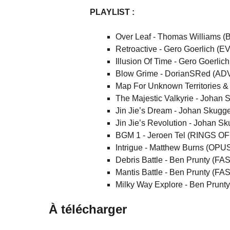
PLAYLIST :
Over Leaf - Thomas William
Retroactive - Gero Goerlich 
Illusion Of Time - Gero Goerl
Blow Grime - DorianSRed (A
Map For Unknown Territories 
The Majestic Valkyrie - Joha
Jin Jie’s Dream - Johan Skug
Jin Jie’s Revolution - Johan 
BGM 1 - Jeroen Tel (RINGS 
Intrigue - Matthew Burns (O
Debris Battle - Ben Prunty (
Mantis Battle - Ben Prunty (
Milky Way Explore - Ben Pru
À télécharger