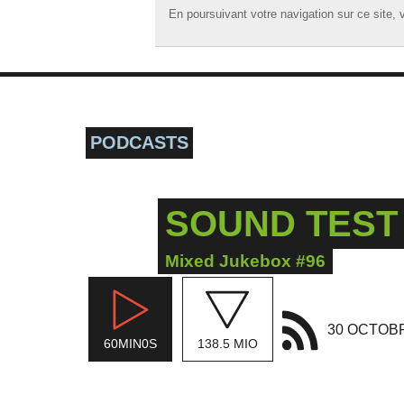
En poursuivant votre navigation sur ce site, v
En poursuivant votre navigation sur ce site, v
☰ MENU
ACCUEIL
A LA UNE
PODCASTS
PODCASTS
GRILLE
SOUND TEST 
MUSIQUE
ACTIONS
Mixed Jukebox #96
LA RADIO
30 OCTOB
60MIN0S
138.5 MIO