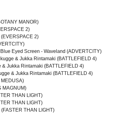
s (BOTANY MANOR)
(EVERSPACE 2)
ich (EVERSPACE 2)
DVERTCITY)
& Blue Eyed Screen - Waveland (ADVERTCITY)
n Skugge & Jukka Rintamaki (BATTLEFIELD 4)
ge & Jukka Rintamaki (BATTLEFIELD 4)
Skugge & Jukka Rintamaki (BATTLEFIELD 4)
OF MEDUSA)
PUS MAGNUM)
FASTER THAN LIGHT)
FASTER THAN LIGHT)
nty (FASTER THAN LIGHT)