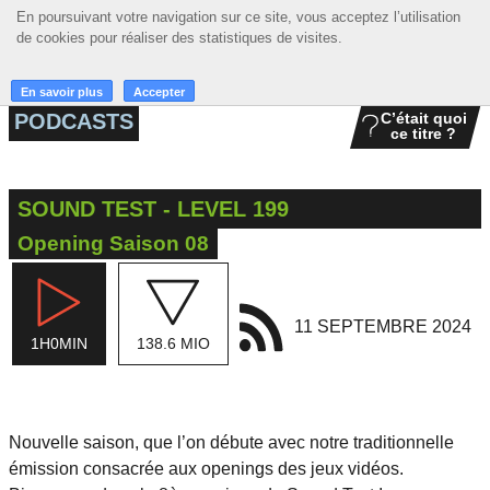
En poursuivant votre navigation sur ce site, vous acceptez l’utilisation
En poursuivant votre navigation sur ce site, vous acceptez l’utilisation
☰ MENU
de cookies pour réaliser des statistiques de visites.
de cookies pour réaliser des statistiques de visites.
ACCUEIL
En savoir plus
En savoir plus
Accepter
Accepter
PODCASTS
C’était quoi
ce titre ?
A LA UNE
PODCASTS
SOUND TEST - LEVEL 199
GRILLE
Opening Saison 08
MUSIQUE
ACTIONS
11 SEPTEMBRE 2024
1H0MIN
138.6 MIO
LA RADIO
Nouvelle saison, que l’on débute avec notre traditionnelle
émission consacrée aux openings des jeux vidéos.