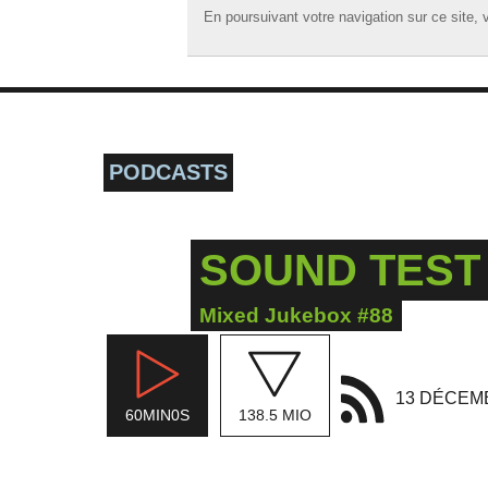
En poursuivant votre navigation sur ce site, v
En poursuivant votre navigation sur ce site, v
☰ MENU
ACCUEIL
A LA UNE
PODCASTS
PODCASTS
GRILLE
SOUND TEST 
MUSIQUE
ACTIONS
Mixed Jukebox #88
LA RADIO
13 DÉCEM
60MIN0S
138.5 MIO