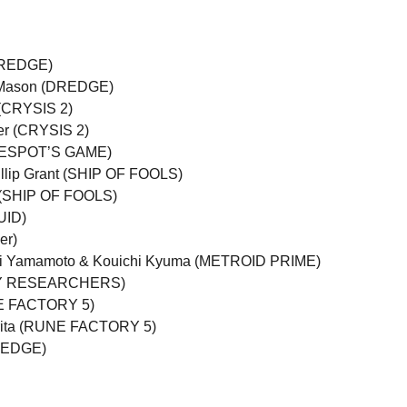
(DREDGE)
d Mason (DREDGE)
 (CRYSIS 2)
er (CRYSIS 2)
 (DESPOT’S GAME)
illip Grant (SHIP OF FOOLS)
nt (SHIP OF FOOLS)
UID)
er)
enji Yamamoto & Kouichi Kyuma (METROID PRIME)
ITY RESEARCHERS)
NE FACTORY 5)
orita (RUNE FACTORY 5)
DREDGE)