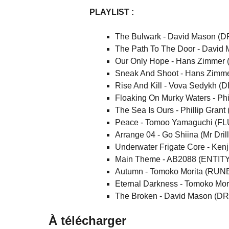
PLAYLIST :
The Bulwark - David Mason 
The Path To The Door - Davi
Our Only Hope - Hans Zimmer
Sneak And Shoot - Hans Zimm
Rise And Kill - Vova Sedykh
Floaking On Murky Waters - Ph
The Sea Is Ours - Phillip Gra
Peace - Tomoo Yamaguchi (FL
Arrange 04 - Go Shiina (Mr Drill
Underwater Frigate Core - K
Main Theme - AB2088 (ENT
Autumn - Tomoko Morita (RU
Eternal Darkness - Tomoko M
The Broken - David Mason (
À télécharger