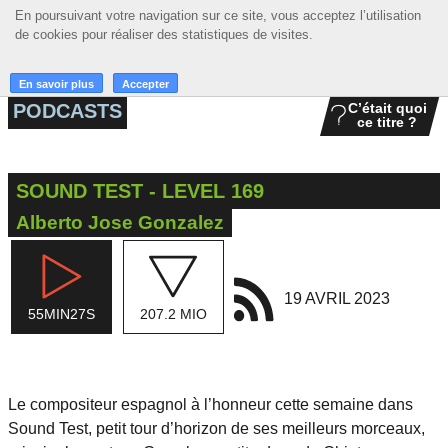
En poursuivant votre navigation sur ce site, vous acceptez l’utilisation
En poursuivant votre navigation sur ce site, vous acceptez l’utilisation
☰ MENU
de cookies pour réaliser des statistiques de visites.
de cookies pour réaliser des statistiques de visites.
ACCUEIL
En savoir plus
En savoir plus
Accepter
Accepter
PODCASTS
C’était quoi
ce titre ?
A LA UNE
PODCASTS
SOUND TEST - LEVEL 169
GRILLE
Alberto Jose Gonzalez
MUSIQUE
ACTIONS
19 AVRIL 2023
55MIN27S
207.2 MIO
LA RADIO
Le compositeur espagnol à l’honneur cette semaine dans
Sound Test, petit tour d’horizon de ses meilleurs morceaux,